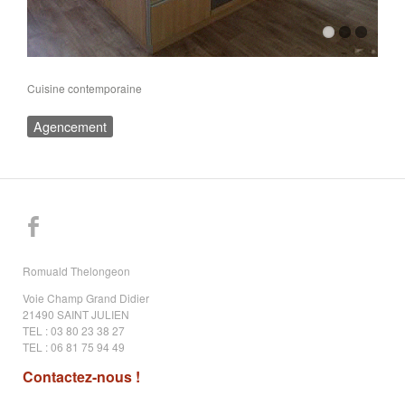
Cuisine contemporaine
Agencement
Romuald Thelongeon
Voie Champ Grand Didier
21490 SAINT JULIEN
TEL : 03 80 23 38 27
TEL : 06 81 75 94 49
Contactez-nous !