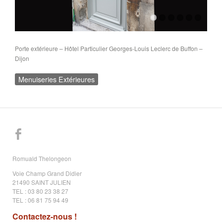
Porte extérieure – Hôtel Particulier Georges-Louis Leclerc de Buffon –
Dijon
Menuiseries Extérieures
Romuald Thelongeon
Voie Champ Grand Didier
21490 SAINT JULIEN
TEL : 03 80 23 38 27
TEL : 06 81 75 94 49
Contactez-nous !