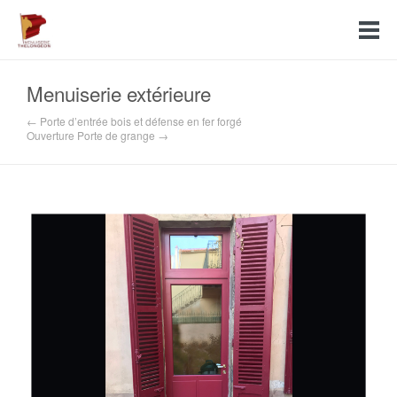
Menuiserie extérieure
← Porte d’entrée bois et défense en fer forgé
Ouverture Porte de grange →