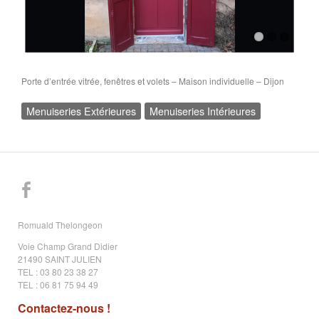
Porte d’entrée vitrée, fenêtres et volets – Maison individuelle – Dijon
Menuiseries Extérieures
Menuiseries Intérieures
Romuald Thelongeon
Voie Champ Grand Didier
21490 SAINT JULIEN
TEL : 03 80 23 38 27
TEL : 06 81 75 94 49
Contactez-nous !