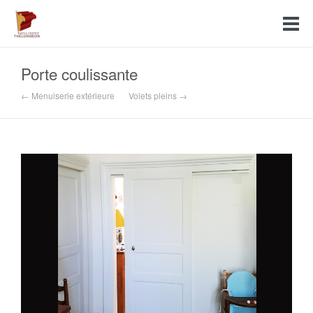
Porte coulissante
← Menuiserie extérieure
Volets pleins →