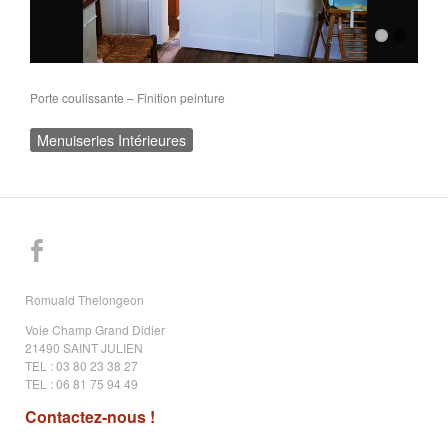
Porte coulissante – Finition peinture
Menuiseries Intérieures
Romuald Thelongeon
Voie Champ Grand Didier
21490 SAINT JULIEN
TEL : 03 80 23 38 27
TEL : 06 81 75 94 49
Contactez-nous !